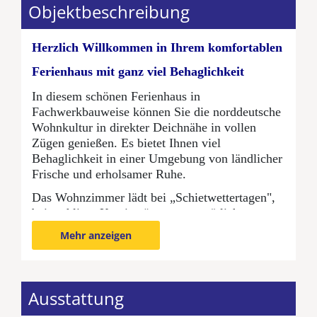
Objektbeschreibung
Herzlich Willkommen in Ihrem komfortablen
Ferienhaus mit ganz viel Behaglichkeit
In diesem schönen Ferienhaus in
Fachwerkbauweise können Sie die norddeutsche
Wohnkultur in direkter Deichnähe in vollen
Zügen genießen. Es bietet Ihnen viel
Behaglichkeit in einer Umgebung von ländlicher
Frische und erholsamer Ruhe.
Das Wohnzimmer lädt bei „Schietwettertagen",
bei wohliger Kaminwärme zu gemütlichen
Stunden ein. Neben dem Wohnzimmer mit
Mehr anzeigen
großer Fensterfront, Kaminofen und
Ess-/Sitzbereich, steht Ihnen ein zweiter kleiner
Wohnraum mit Schlafsofa als Rückzugsort zur
Verfügung. Nehmen Sie sich in Ihrem hellen
Ausstattung
Tageslichtbad eine entspannte Auszeit.