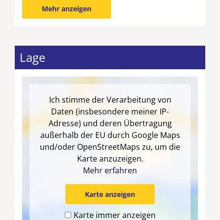
Badezimmer in der ersten Etage:
Mehr anzeigen
Fliesenboden, Badewanne, Waschtisch und WC
Eine Waschmaschine befindet sich in dem Keller
der Ihnen zusätzlichen Stauraum bietet. Der
Lage
Kellerraum ist von dem Flur im
Garderobenbereich über eine Bodenluke
zugänglich.
Außenbereich:
großzügige Südterrasse mit
Ich stimme der Verarbeitung von
Sichtschutzelementen und Gartenmöbel mit
Daten (insbesondere meiner IP-
Auflagen, Sonnenmarkise, Standgrill,
Adresse) und deren Übertragung
Abstellraum, zweiter Abstellraum mit der
außerhalb der EU durch Google Maps
Möglichkeit Fahrräder einzuschließen, Carport
und/oder OpenStreetMaps zu, um die
Sie können Ihr Auto wettergeschützt unter dem
Karte anzuzeigen.
zum Ferienhaus gehörenden Carport abstellen.
Mehr erfahren
Karte anzeigen
Karte immer anzeigen