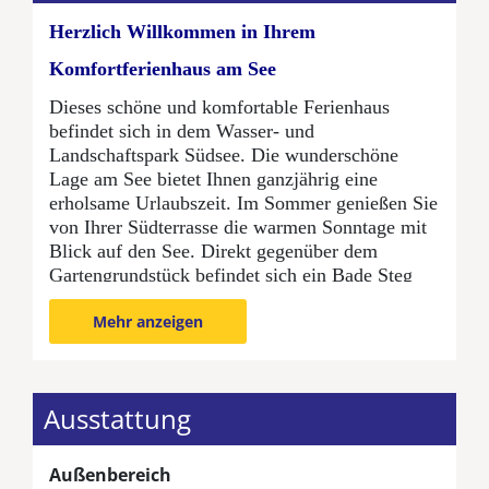
Herzlich Willkommen in Ihrem
Komfortferienhaus am See
Dieses schöne und komfortable Ferienhaus
befindet sich in dem Wasser- und
Landschaftspark Südsee. Die wunderschöne
Lage am See bietet Ihnen ganzjährig eine
erholsame Urlaubszeit. Im Sommer genießen Sie
von Ihrer Südterrasse die warmen Sonntage mit
Blick auf den See. Direkt gegenüber dem
Gartengrundstück befindet sich ein Bade Steg
von dem Sie Ihr zum Ferienhaus gehörendes
Mehr anzeigen
Kanu zu Wasser lassen können. Im Winter sorgt
der Kaminofen für viel Behaglichkeit. Was kann
es Schöneres geben als es sich mit einem Buch
bei wohliger Kaminwärme gemütlich zu machen
Ausstattung
und vom Sofa aus dem Ausblick auf den
ruhenden See zu genießen.
Außenbereich
Das hell und modern ausgestattete Ferienhaus