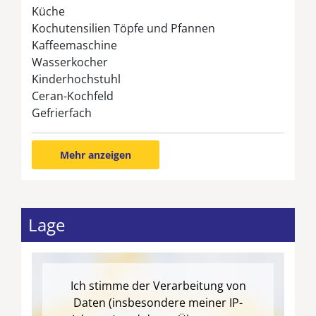
das Auto auf dem zum Haus gehörenden
Küche
Parkplatz am Anfang der Straße abstellt werden.
Kochutensilien Töpfe und Pfannen
Kaffeemaschine
Wasserkocher
Kinderhochstuhl
Ceran-Kochfeld
Gefrierfach
Mehr anzeigen
Lage
Ich stimme der Verarbeitung von
Daten (insbesondere meiner IP-