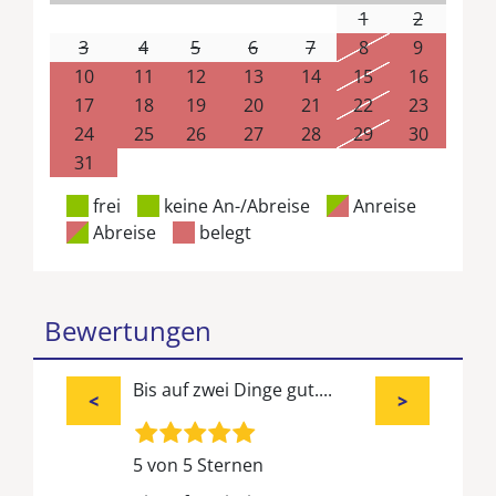
1
2
3
4
5
6
7
8
9
10
11
12
13
14
15
16
17
18
19
20
21
22
23
24
25
26
27
28
29
30
31
frei
keine An-/Abreise
Anreise
Abreise
belegt
Bewertungen
Bis auf zwei Dinge gut....
<
>
5 von 5 Sternen