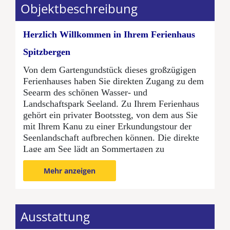
Objektbeschreibung
Herzlich Willkommen in Ihrem Ferienhaus
Spitzbergen
Von dem Gartengundstück dieses großzügigen
Ferienhauses haben Sie direkten Zugang zu dem
Seearm des schönen Wasser- und
Landschaftspark Seeland. Zu Ihrem Ferienhaus
gehört ein privater Bootssteg, von dem aus Sie
mit Ihrem Kanu zu einer Erkundungstour der
Seenlandschaft aufbrechen können. Die direkte
Lage am See lädt an Sommertagen zu
vergnüglichem Badespaß ein.
Mehr anzeigen
Das Ferienhaus in dänischer Holzbauweise ist
mit drei Schlafzimmern für insgesamt sechs
Personen ausgestattet. Durch den großzügigen
Wohnbereich mit Kaminofen können Sie hier
Ausstattung
auch an Schietwettertagen eine erholsame Zeit