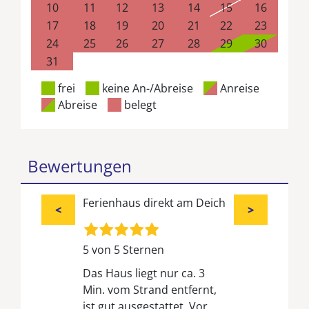
10
11
12
13
14
15
16
17
18
19
20
21
22
23
24
25
26
27
28
29
30
31
frei
keine An-/Abreise
Anreise
Abreise
belegt
Bewertungen
Ferienhaus direkt am Deich
<
>
5 von 5 Sternen
Das Haus liegt nur ca. 3
Min. vom Strand entfernt,
ist gut ausgestattet. Vor