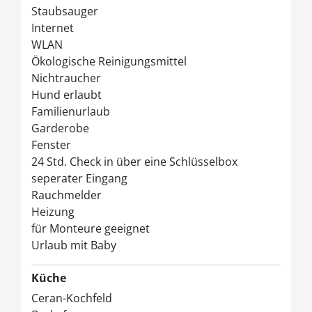
Waschbecken zur Verfügung.
Staubsauger
Internet
Zwei Schlafzimmer sind mit einem Doppel
WLAN
ausgestattet. Das dritte Schlafzimmer verfügt
Ökologische Reinigungsmittel
über ein Kinderetagenbett.
Nichtraucher
Ausstattung
Hund erlaubt
Familienurlaub
Wohnzimmer:
Laminatboden, Sofa mit Sessel,
Garderobe
Fernseher, Kinderhochstuhl, gratis W-LAN
Fenster
Zugang
24 Std. Check in über eine Schlüsselbox
Küche:
Fliesenboden, komplett ausgestattete
seperater Eingang
Küche mit Geschirrspülmaschine, Backofen,
Rauchmelder
Cerankochfeld, Mikrowelle, Kühlgefrierschrank,
Heizung
Kaffeemaschine, Wasserkocher und Toaster
für Monteure geeignet
Wintergarten:
Laminatboden, Ess-/Sitzbereich,
Urlaub mit Baby
Zugang zu dem Abstellraum mit Staubsauger,
Besen, Wischer, Kehrblech und Handfeger,
Küche
Wäscheständer, Bügeleisen und Bügelbrett
Ceran-Kochfeld
Schlafzimmer:
Laminatboden, zwei