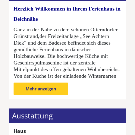
Herzlich Willkommen in Ihrem Ferienhaus in
Deichnähe
Ganz in der Nähe zu dem schönen Otterndorfer
Grünstrand,der Freizeitanlage „See Achtern
Diek" und dem Badesee befindet sich dieses
gemütliche Ferienhaus in dänischer
Holzbauweise. Die hochwertige Küche mit
Geschirrspülmaschine ist der zentrale
Mittelpunkt des offen gehaltenen Wohnbereichs.
Von der Küche ist der einladende Wintergarten
mit Ess-/Sitzbereich zugänglich der zusätzlichen
Mehr anzeigen
Wohnraum schafft.
Ausreichend Platz für die ganze Familie bietet
Ihnen auch das großzügige Wohnzimmer mit
Zugang zu der teilüberdachten Südterrasse die
Ausstattung
sich im Eingangsbereich befindet. Neben dem
Badezimmer mit Waschmaschine steht Ihnen in
Haus
diesem Ferienhaus auch ein Gäste-WC mit